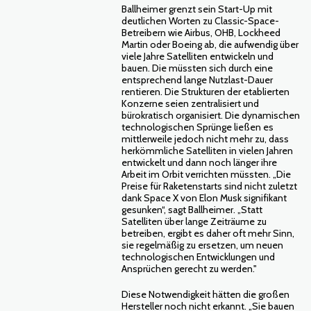
Ballheimer grenzt sein Start-Up mit
deutlichen Worten zu Classic-Space-
Betreibern wie Airbus, OHB, Lockheed
Martin oder Boeing ab, die aufwendig über
viele Jahre Satelliten entwickeln und
bauen. Die müssten sich durch eine
entsprechend lange Nutzlast-Dauer
rentieren. Die Strukturen der etablierten
Konzerne seien zentralisiert und
bürokratisch organisiert. Die dynamischen
technologischen Sprünge ließen es
mittlerweile jedoch nicht mehr zu, dass
herkömmliche Satelliten in vielen Jahren
entwickelt und dann noch länger ihre
Arbeit im Orbit verrichten müssten. „Die
Preise für Raketenstarts sind nicht zuletzt
dank Space X von Elon Musk signifikant
gesunken“, sagt Ballheimer. „Statt
Satelliten über lange Zeiträume zu
betreiben, ergibt es daher oft mehr Sinn,
sie regelmäßig zu ersetzen, um neuen
technologischen Entwicklungen und
Ansprüchen gerecht zu werden."
Diese Notwendigkeit hätten die großen
Hersteller noch nicht erkannt. „Sie bauen