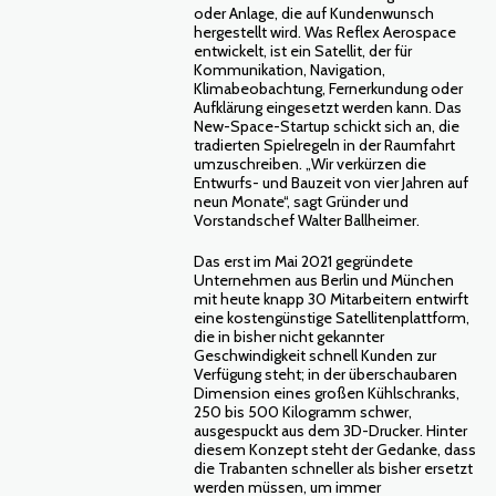
oder Anlage, die auf Kundenwunsch
hergestellt wird. Was Reflex Aerospace
entwickelt, ist ein Satellit, der für
Kommunikation, Navigation,
Klimabeobachtung, Fernerkundung oder
Aufklärung eingesetzt werden kann. Das
New-Space-Startup schickt sich an, die
tradierten Spielregeln in der Raumfahrt
umzuschreiben. „Wir verkürzen die
Entwurfs- und Bauzeit von vier Jahren auf
neun Monate“, sagt Gründer und
Vorstandschef Walter Ballheimer.
Das erst im Mai 2021 gegründete
Unternehmen aus Berlin und München
mit heute knapp 30 Mitarbeitern entwirft
eine kostengünstige Satellitenplattform,
die in bisher nicht gekannter
Geschwindigkeit schnell Kunden zur
Verfügung steht; in der überschaubaren
Dimension eines großen Kühlschranks,
250 bis 500 Kilogramm schwer,
ausgespuckt aus dem 3D-Drucker. Hinter
diesem Konzept steht der Gedanke, dass
die Trabanten schneller als bisher ersetzt
werden müssen, um immer