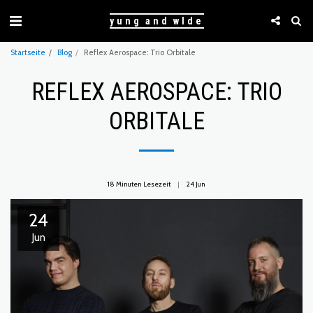
yung and wlde
Startseite
Blog
Reflex Aerospace: Trio Orbitale
REFLEX AEROSPACE: TRIO
ORBITALE
18 Minuten Lesezeit
24
Jun
24
Jun