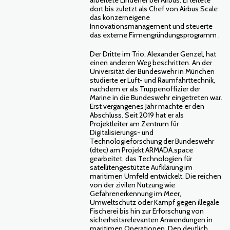
arbeitete Lindener bei Airbus. Er leitete
dort bis zuletzt als Chef von Airbus Scale
das konzerneigene
Innovationsmanagement und steuerte
das externe Firmengründungsprogramm .
Der Dritte im Trio, Alexander Genzel, hat
einen anderen Weg beschritten. An der
Universität der Bundeswehr in München
studierte er Luft- und Raumfahrttechnik,
nachdem er als Truppenoffizier der
Marine in die Bundeswehr eingetreten war.
Erst vergangenes Jahr machte er den
Abschluss. Seit 2019 hat er als
Projektleiter am Zentrum für
Digitalisierungs- und
Technologieforschung der Bundeswehr
(dtec) am Projekt ARMADA.space
gearbeitet, das Technologien für
satellitengestützte Aufklärung im
maritimen Umfeld entwickelt. Die reichen
von der zivilen Nutzung wie
Gefahrenerkennung im Meer,
Umweltschutz oder Kampf gegen illegale
Fischerei bis hin zur Erforschung von
sicherheitsrelevanten Anwendungen in
maritimen Operationen. Den deutlich