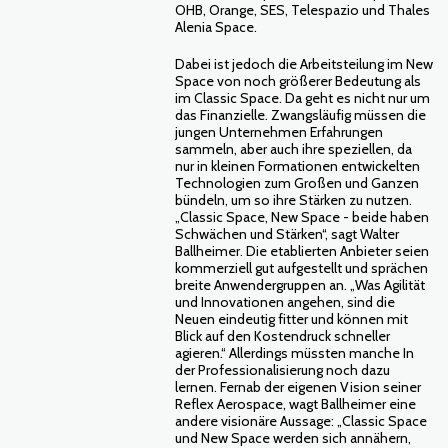
OHB, Orange, SES, Telespazio und Thales
Alenia Space.
Dabei ist jedoch die Arbeitsteilung im New
Space von noch größerer Bedeutung als
im Classic Space. Da geht es nicht nur um
das Finanzielle. Zwangsläufig müssen die
jungen Unternehmen Erfahrungen
sammeln, aber auch ihre speziellen, da
nur in kleinen Formationen entwickelten
Technologien zum Großen und Ganzen
bündeln, um so ihre Stärken zu nutzen.
„Classic Space, New Space - beide haben
Schwächen und Stärken“, sagt Walter
Ballheimer. Die etablierten Anbieter seien
kommerziell gut aufgestellt und sprächen
breite Anwendergruppen an. „Was Agilität
und Innovationen angehen, sind die
Neuen eindeutig fitter und können mit
Blick auf den Kostendruck schneller
agieren.“ Allerdings müssten manche In
der Professionalisierung noch dazu
lernen. Fernab der eigenen Vision seiner
Reflex Aerospace, wagt Ballheimer eine
andere visionäre Aussage: „Classic Space
und New Space werden sich annähern,