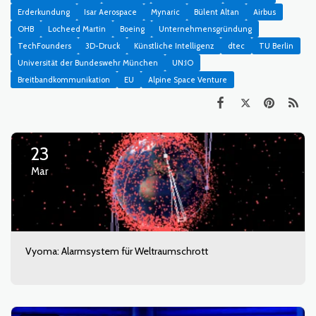
Erderkundung
Isar Aerospace
Mynaric
Bülent Altan
Airbus
OHB
Locheed Martin
Boeing
Unternehmensgründung
TechFounders
3D-Druck
Künstliche Intelligenz
dtec
TU Berlin
Universität der Bundeswehr München
UN:IO
Breitbandkommunikation
EU
Alpine Space Venture
23
Mar
Vyoma: Alarmsystem für Weltraumschrott