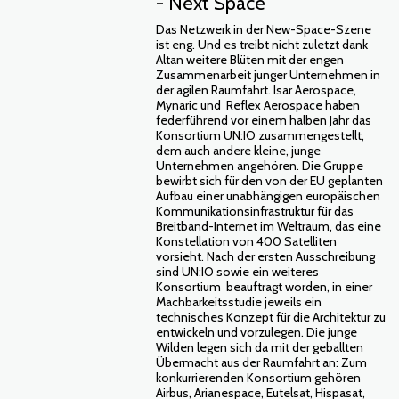
- Next Space
Das Netzwerk in der New-Space-Szene
ist eng. Und es treibt nicht zuletzt dank
Altan weitere Blüten mit der engen
Zusammenarbeit junger Unternehmen in
der agilen Raumfahrt. Isar Aerospace,
Mynaric und Reflex Aerospace haben
federführend vor einem halben Jahr das
Konsortium UN:IO zusammengestellt,
dem auch andere kleine, junge
Unternehmen angehören. Die Gruppe
bewirbt sich für den von der EU geplanten
Aufbau einer unabhängigen europäischen
Kommunikationsinfrastruktur für das
Breitband-Internet im Weltraum, das eine
Konstellation von 400 Satelliten
vorsieht. Nach der ersten Ausschreibung
sind UN:IO sowie ein weiteres
Konsortium beauftragt worden, in einer
Machbarkeitsstudie jeweils ein
technisches Konzept für die Architektur zu
entwickeln und vorzulegen. Die junge
Wilden legen sich da mit der geballten
Übermacht aus der Raumfahrt an: Zum
konkurrierenden Konsortium gehören
Airbus, Arianespace, Eutelsat, Hispasat,