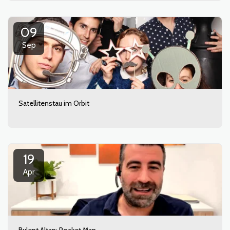
09
Sep
Satellitenstau im Orbit
19
Apr