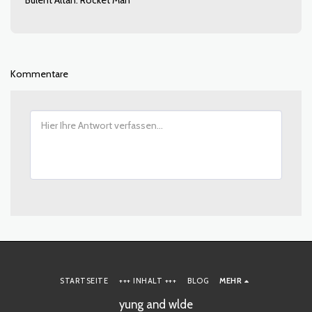
Bulent Altan: Rocket Man
Kommentare
STARTSEITE
+++ INHALT +++
BLOG
MEHR
yung and wlde