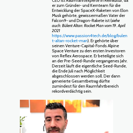
CEO ist Raumfahrtexperte in Reinkultur, da
er zum Gründer- und Kernteam für die
Entwicklung der SpaceX-Raketen von Elon
Musk gehörte, gewissermaßen Vater der
Falcon9- und Dragon-Rakete ist (
siehe
auch: Bülent Altan: Rocket Man vom 19. April
2021
https://www.passion4tech.de/blog/bulen
t-altan-rocket-man
). Er gehörte über
seinen Venture-Capital-Fonds Alpine
Space Venture zu den ersten Investoren
von Reflex Aerospace. Er beteiligte sich
an der Pre-Seed-Runde vergangenes Jahr.
Derzeit läuft die eigentliche Seed-Runde,
die Ende Juli nach Möglichkeit
abgeschlossen werden soll. Der dann
generierte Gesamtbetrag dürfte
zumindest für den Raumfahrtbereich
rekordverdächtig sein.