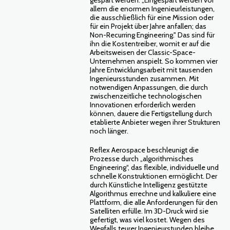
allem die enormen Ingenieurleistungen,
die ausschließlich für eine Mission oder
für ein Projekt über Jahre anfallen; das
Non-Recurring Engineering." Das sind für
ihn die Kostentreiber, womit er auf die
Arbeitsweisen der Classic-Space-
Unternehmen anspielt. So kommen vier
Jahre Entwicklungsarbeit mit tausenden
Ingenieursstunden zusammen. Mit
notwendigen Anpassungen, die durch
zwischenzeitliche technologischen
Innovationen erforderlich werden
können, dauere die Fertigstellung durch
etablierte Anbieter wegen ihrer Strukturen
noch länger.
Reflex Aerospace beschleunigt die
Prozesse durch „algorithmisches
Engineering“, das flexible, individuelle und
schnelle Konstruktionen ermöglicht. Der
durch Künstliche Intelligenz gestützte
Algorithmus errechne und kalkuliere eine
Plattform, die alle Anforderungen für den
Satelliten erfülle. Im 3D-Druck wird sie
gefertigt, was viel kostet. Wegen des
Wegfalls teurer Ingenieurstunden bleibe