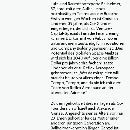
Luft- und Raumfahrtexperte Ballheimer,
37 Jahre, mit dem Aufbau eines
hochkarätigen Teams aus der Branche.
Erst vor wenigen Wochen ist Christian
Lindener, 39 Jahre, als Co-Gründer
eingestiegen, der sich als Venture-
Capital-Spezialist um die Finanzierung
kümmert. Er kommt von Airbus, wo er
unter anderem zuständig für Innovationen
und Company Building gewesen ist. „Das
Potential des globalen Space-Marktes
wird sich bis 2040 auf über eine Billion
Dollar pro Jahr verdreifachen“, sagte
Lindener, als er zu Reflex Aerospace
gekommen ist. „Wer da mitspielen will,
braucht heute vor allem eines: Tempo,
Tempo, Tempo; und da bin ich mit dem
Team von Reflex Aerospace an der
allerersten Adresse.“
Zu dem gehört seit diesen Tagen als Co-
Founder nun offiziell auch Alexander
Genzel. Angesichts seines Alters von nur
23 Jahren gehört er für das Metier einer
anderen, jüngeren Generation an.
Ballheimer kennt ihn länger. Genzel ist