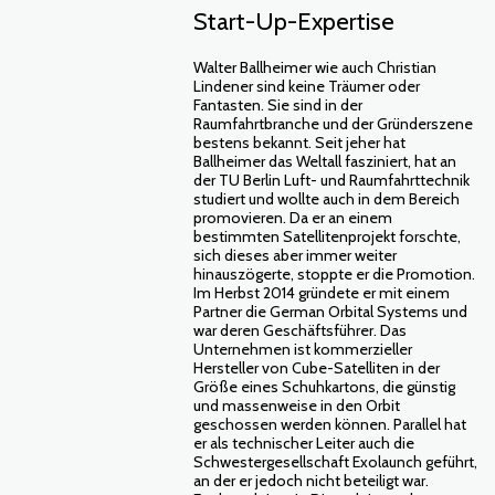
Start-Up-Expertise
Walter Ballheimer wie auch Christian
Lindener sind keine Träumer oder
Fantasten. Sie sind in der
Raumfahrtbranche und der Gründerszene
bestens bekannt. Seit jeher hat
Ballheimer das Weltall fasziniert, hat an
der TU Berlin Luft- und Raumfahrttechnik
studiert und wollte auch in dem Bereich
promovieren. Da er an einem
bestimmten Satellitenprojekt forschte,
sich dieses aber immer weiter
hinauszögerte, stoppte er die Promotion.
Im Herbst 2014 gründete er mit einem
Partner die German Orbital Systems und
war deren Geschäftsführer. Das
Unternehmen ist kommerzieller
Hersteller von Cube-Satelliten in der
Größe eines Schuhkartons, die günstig
und massenweise in den Orbit
geschossen werden können. Parallel hat
er als technischer Leiter auch die
Schwestergesellschaft Exolaunch geführt,
an der er jedoch nicht beteiligt war.