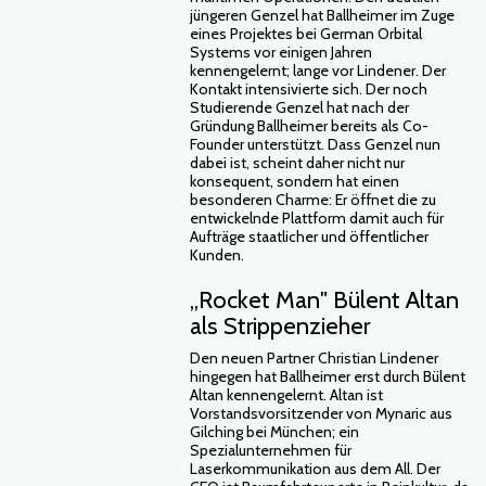
jüngeren Genzel hat Ballheimer im Zuge
eines Projektes bei German Orbital
Systems vor einigen Jahren
kennengelernt; lange vor Lindener. Der
Kontakt intensivierte sich. Der noch
Studierende Genzel hat nach der
Gründung Ballheimer bereits als Co-
Founder unterstützt. Dass Genzel nun
dabei ist, scheint daher nicht nur
konsequent, sondern hat einen
besonderen Charme: Er öffnet die zu
entwickelnde Plattform damit auch für
Aufträge staatlicher und öffentlicher
Kunden.
„Rocket Man" Bülent Altan
als Strippenzieher
Den neuen Partner Christian Lindener
hingegen hat Ballheimer erst durch Bülent
Altan kennengelernt. Altan ist
Vorstandsvorsitzender von Mynaric aus
Gilching bei München; ein
Spezialunternehmen für
Laserkommunikation aus dem All. Der