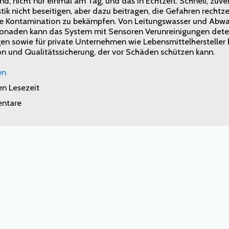
nd, nicht nur einmal am Tag, und das in Echtzeit. Schnell, zuver
tik nicht beseitigen, aber dazu beitragen, die Gefahren rechtz
 Kontamination zu bekämpfen. Von Leitungswasser und Abwasse
onaden kann das System mit Sensoren Verunreinigungen detek
en sowie für private Unternehmen wie Lebensmittelhersteller b
on und Qualitätssicherung, der vor Schäden schützen kann.
en
en Lesezeit
ntare