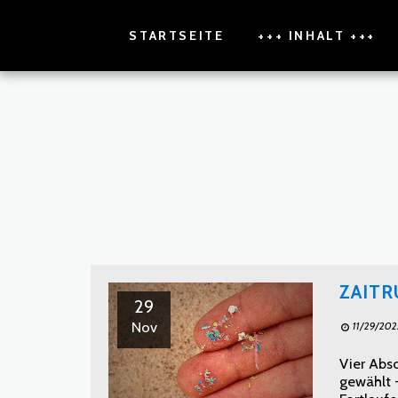
STARTSEITE
+++ INHALT +++
ZAITR
29
Nov
11/29/202
Vier Abs
gewählt -