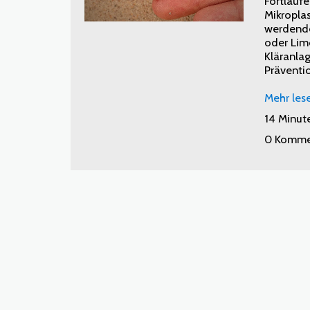
Fortlaufe
Mikroplas
werdende
oder Lim
Kläranlag
Präventi
Mehr les
14 Minut
0 Komme