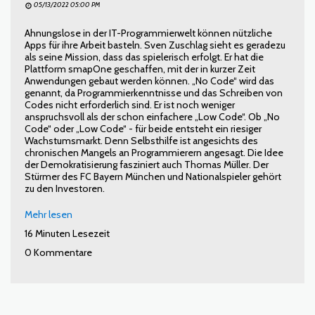
05/13/2022 05:00 PM
Ahnungslose in der IT-Programmierwelt können nützliche
Apps für ihre Arbeit basteln. Sven Zuschlag sieht es geradezu
als seine Mission, dass das spielerisch erfolgt. Er hat die
Plattform smapOne geschaffen, mit der in kurzer Zeit
Anwendungen gebaut werden können. „No Code“ wird das
genannt, da Programmierkenntnisse und das Schreiben von
Codes nicht erforderlich sind. Er ist noch weniger
anspruchsvoll als der schon einfachere „Low Code“. Ob „No
Code“ oder „Low Code“ - für beide entsteht ein riesiger
Wachstumsmarkt. Denn Selbsthilfe ist angesichts des
chronischen Mangels an Programmierern angesagt. Die Idee
der Demokratisierung fasziniert auch Thomas Müller. Der
Stürmer des FC Bayern München und Nationalspieler gehört
zu den Investoren.
Mehr lesen
16 Minuten Lesezeit
0 Kommentare