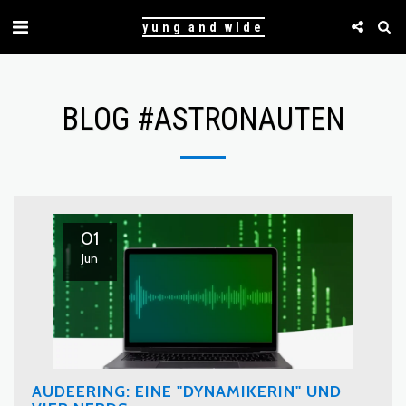
yung and wlde
BLOG #ASTRONAUTEN
01
Jun
AUDEERING: EINE "DYNAMIKERIN" UND