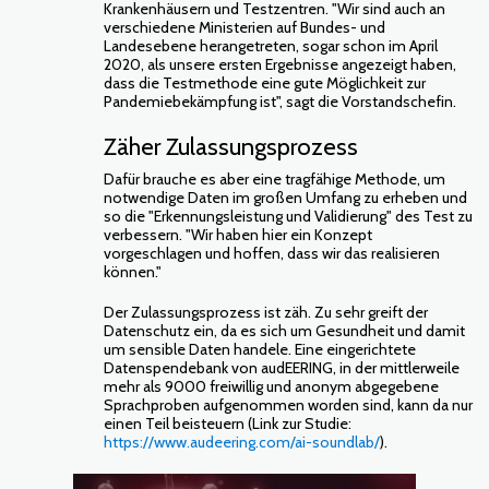
Krankenhäusern und Testzentren. "Wir sind auch an
verschiedene Ministerien auf Bundes- und
Landesebene herangetreten, sogar schon im April
2020, als unsere ersten Ergebnisse angezeigt haben,
dass die Testmethode eine gute Möglichkeit zur
Pandemiebekämpfung ist", sagt die Vorstandschefin.
Zäher Zulassungsprozess
Dafür brauche es aber eine tragfähige Methode, um
notwendige Daten im großen Umfang zu erheben und
so die "Erkennungsleistung und Validierung" des Test zu
verbessern. "Wir haben hier ein Konzept
vorgeschlagen und hoffen, dass wir das realisieren
können."
Der Zulassungsprozess ist zäh. Zu sehr greift der
Datenschutz ein, da es sich um Gesundheit und damit
um sensible Daten handele. Eine eingerichtete
Datenspendebank von audEERING, in der mittlerweile
mehr als 9000 freiwillig und anonym abgegebene
Sprachproben aufgenommen worden sind, kann da nur
einen Teil beisteuern (Link zur Studie:
https://www.audeering.com/ai-soundlab/
).