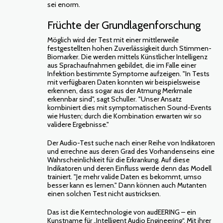
sei enorm.
Früchte der Grundlagenforschung
Möglich wird der Test mit einer mittlerweile
festgestellten hohen Zuverlässigkeit durch Stimmen-
Biomarker. Die werden mittels Künstlicher Intelligenz
aus Sprachaufnahmen gebildet, die im Falle einer
Infektion bestimmte Symptome aufzeigen. "In Tests
mit verfügbaren Daten konnten wir beispielsweise
erkennen, dass sogar aus der Atmung Merkmale
erkennbar sind", sagt Schuller. "Unser Ansatz
kombiniert dies mit symptomatischen Sound-Events
wie Husten; durch die Kombination erwarten wir so
validere Ergebnisse."
Der Audio-Test suche nach einer Reihe von Indikatoren
und errechne aus deren Grad des Vorhandenseins eine
Wahrscheinlichkeit für die Erkrankung. Auf diese
Indikatoren und deren Einfluss werde denn das Modell
trainiert. "Je mehr valide Daten es bekommt, umso
besser kann es lernen." Dann können auch Mutanten
einen solchen Test nicht austricksen.
Das ist die Kerntechnologie von audEERING – ein
Kunstname für „Intelligent Audio Engineering“. Mit ihrer