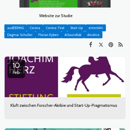
Website zur Studie
audEERING
Corona
Corona-Test
Start-Up
entertAIn
Dagmar Schuller
Florian Eyben
AISoundlab
devAIce
10
Feb
Kluft zwischen Forscher-Akribie und Start-Up-Pragmatismus