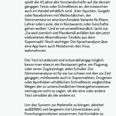
spielt die 45 Jahre alte Vorstandschefin auf die derzeit
gängigen Tests oder Schnelltests an, die inzwischen
auch im Handel erhältlich sind. „Kein Spucken, Gurgeln
oder Nasebohren mit Wattestäbchen, der
Stimmentest ist eine komfortable Variante für Eltern,
Lehrer oder Leute, die in Restaurants oder Geschäfte
gehen wollen.“ Und er sei umweltfreundlich, lacht sie.
„Da wird ziemlich viel Plastikmüll anfallen bei den jetzt
verbreiteten Abermillionen Testkits aus dem
Supermarkt.“ Noch wichtiger: Die Sprachanalyse über
eine App kann auch Mutationen des Virus
wahrnehmen.
Der Test ist jederzeit und ortsunabhängig möglich;
bevor man etwa in ein Restaurant gehe, ein Flugzeug
oder einen Zug besteige, wirbt Schuller. Die
Stimmenanalyse ist für sie nur schwer mit den zur Zeit
gängigen, mittlerweile auch in Supermärkten, Drogerien
oder Apotheken erhältlichen Schnelltests vergleichbar.
Wegen der so unterschiedlichen Herangehensweisen
vermag sie nicht zu sagen, ob der eine oder andere
Test sensibler als der andere ist.
Um das System zur Marktreife zu bringen, arbeitet
audEERING seit längerem mit Universitäten und
Forschungsinstituten zusammen, hat Kontakte zu