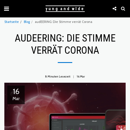
yung and wlde
Startseite
Blog
audEERING: Die Stimme verrät Corona
AUDEERING: DIE STIMME
VERRÄT CORONA
8 Minuten Lesezeit
16
Mar
16
Mar