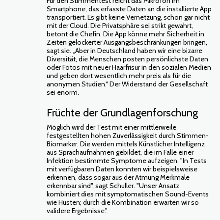
Für den Stimmentest reicht das Mikrofon im
Smartphone, das erfasste Daten an die installierte App
transportiert. Es gibt keine Vernetzung, schon gar nicht
mit der Cloud. Die Privatsphäre sei strikt gewahrt,
betont die Chefin. Die App könne mehr Sicherheit in
Zeiten gelockerter Ausgangsbeschränkungen bringen,
sagt sie. „Aber in Deutschland haben wir eine bizarre
Diversität, die Menschen posten persönlichste Daten
oder Fotos mit neuer Haarfrisur in den sozialen Medien
und geben dort wesentlich mehr preis als für die
anonymen Studien.“ Der Widerstand der Gesellschaft
sei enorm.
Früchte der Grundlagenforschung
Möglich wird der Test mit einer mittlerweile
festgestellten hohen Zuverlässigkeit durch Stimmen-
Biomarker. Die werden mittels Künstlicher Intelligenz
aus Sprachaufnahmen gebildet, die im Falle einer
Infektion bestimmte Symptome aufzeigen. "In Tests
mit verfügbaren Daten konnten wir beispielsweise
erkennen, dass sogar aus der Atmung Merkmale
erkennbar sind", sagt Schuller. "Unser Ansatz
kombiniert dies mit symptomatischen Sound-Events
wie Husten; durch die Kombination erwarten wir so
validere Ergebnisse."