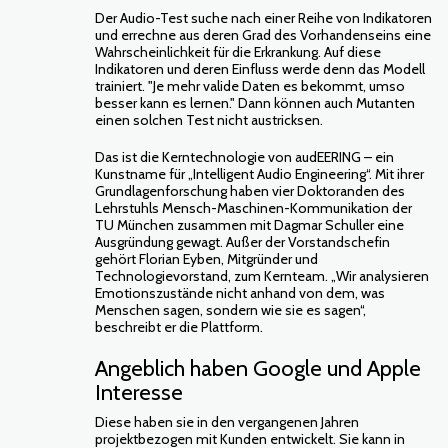
Der Audio-Test suche nach einer Reihe von Indikatoren
und errechne aus deren Grad des Vorhandenseins eine
Wahrscheinlichkeit für die Erkrankung. Auf diese
Indikatoren und deren Einfluss werde denn das Modell
trainiert. "Je mehr valide Daten es bekommt, umso
besser kann es lernen." Dann können auch Mutanten
einen solchen Test nicht austricksen.
Das ist die Kerntechnologie von audEERING – ein
Kunstname für „Intelligent Audio Engineering“. Mit ihrer
Grundlagenforschung haben vier Doktoranden des
Lehrstuhls Mensch-Maschinen-Kommunikation der
TU München zusammen mit Dagmar Schuller eine
Ausgründung gewagt. Außer der Vorstandschefin
gehört Florian Eyben, Mitgründer und
Technologievorstand, zum Kernteam. „Wir analysieren
Emotionszustände nicht anhand von dem, was
Menschen sagen, sondern wie sie es sagen“,
beschreibt er die Plattform.
Angeblich haben Google und Apple
Interesse
Diese haben sie in den vergangenen Jahren
projektbezogen mit Kunden entwickelt. Sie kann in