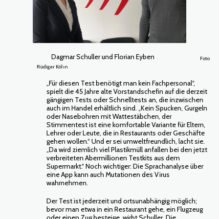
Dagmar Schuller und Florian Eyben
Foto
Rüdiger Köhn
„Für diesen Test benötigt man kein Fachpersonal“,
spielt die 45 Jahre alte Vorstandschefin auf die derzeit
gängigen Tests oder Schnelltests an, die inzwischen
auch im Handel erhältlich sind. „Kein Spucken, Gurgeln
oder Nasebohren mit Wattestäbchen, der
Stimmentest ist eine komfortable Variante für Eltern,
Lehrer oder Leute, die in Restaurants oder Geschäfte
gehen wollen.“ Und er sei umweltfreundlich, lacht sie.
„Da wird ziemlich viel Plastikmüll anfallen bei den jetzt
verbreiteten Abermillionen Testkits aus dem
Supermarkt.“ Noch wichtiger: Die Sprachanalyse über
eine App kann auch Mutationen des Virus
wahrnehmen.
Der Test ist jederzeit und ortsunabhängig möglich;
bevor man etwa in ein Restaurant gehe, ein Flugzeug
oder einen Zug besteige, wirbt Schuller. Die