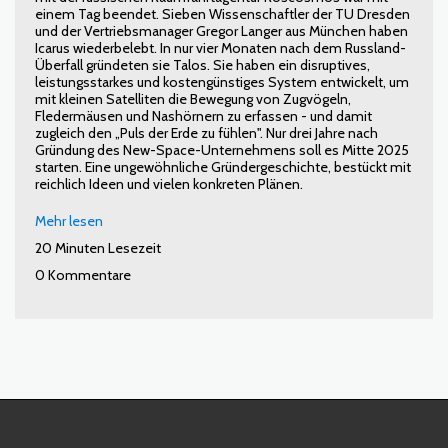
einem Tag beendet. Sieben Wissenschaftler der TU Dresden
und der Vertriebsmanager Gregor Langer aus München haben
Icarus wiederbelebt. In nur vier Monaten nach dem Russland-
Überfall gründeten sie Talos. Sie haben ein disruptives,
leistungsstarkes und kostengünstiges System entwickelt, um
mit kleinen Satelliten die Bewegung von Zugvögeln,
Fledermäusen und Nashörnern zu erfassen - und damit
zugleich den „Puls der Erde zu fühlen". Nur drei Jahre nach
Gründung des New-Space-Unternehmens soll es Mitte 2025
starten. Eine ungewöhnliche Gründergeschichte, bestückt mit
reichlich Ideen und vielen konkreten Plänen.
Mehr lesen
20 Minuten Lesezeit
0 Kommentare