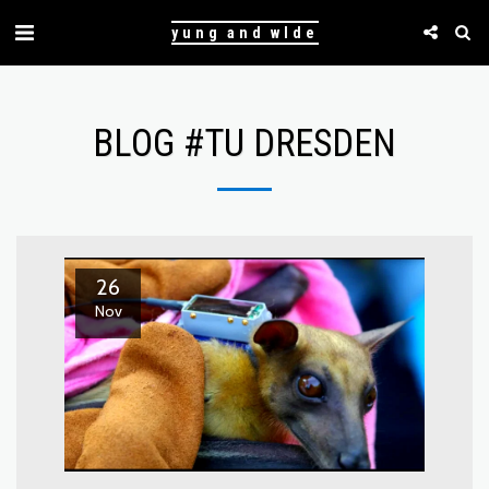
yung and wlde
BLOG #TU DRESDEN
26
Nov