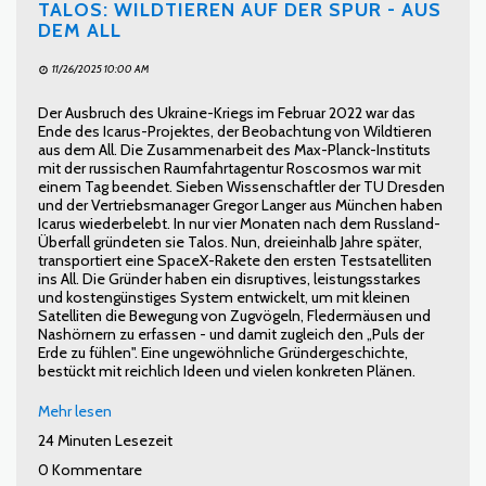
TALOS: WILDTIEREN AUF DER SPUR - AUS
DEM ALL
11/26/2025 10:00 AM
Der Ausbruch des Ukraine-Kriegs im Februar 2022 war das
Ende des Icarus-Projektes, der Beobachtung von Wildtieren
aus dem All. Die Zusammenarbeit des Max-Planck-Instituts
mit der russischen Raumfahrtagentur Roscosmos war mit
einem Tag beendet. Sieben Wissenschaftler der TU Dresden
und der Vertriebsmanager Gregor Langer aus München haben
Icarus wiederbelebt. In nur vier Monaten nach dem Russland-
Überfall gründeten sie Talos. Nun, dreieinhalb Jahre später,
transportiert eine SpaceX-Rakete den ersten Testsatelliten
ins All. Die Gründer haben ein disruptives, leistungsstarkes
und kostengünstiges System entwickelt, um mit kleinen
Satelliten die Bewegung von Zugvögeln, Fledermäusen und
Nashörnern zu erfassen - und damit zugleich den „Puls der
Erde zu fühlen". Eine ungewöhnliche Gründergeschichte,
bestückt mit reichlich Ideen und vielen konkreten Plänen.
Mehr lesen
24 Minuten Lesezeit
0 Kommentare