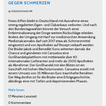
GEGEN SCHMERZEN
11/15/2024 04:00 PM
Freies Kiffen bleibt in Deutschland mit Ausnahme eines
streng regulierten Eigen- und Clubanbaus verboten. Und nach
den Bundestagswahlen könnte der Versuch einer
Entkriminalisierung der Droge weitere Rückschläge erleiden.
Anders der Umgang mit Hanf zur medizinischen Anwendung.
Medizinalcannabis darf seit 2017 etwa als Schmerzmittel
eingesetzt und von Apotheken auf Rezept verkauft werden.
Die Brüder Jakob und Benedikt Sons witterten damals die
Chance und gründeten mit Cansativa eine
Großhandelsplattform mit mittlerweile über 40
internationalen Lieferanten und mehr als 2500 Apotheken
als Abnehmer. Der Großhandel mit den Blüten ist ein
Geschäft mit hohen Wachstumsraten. Cansativa erzielt mit
einem Umsatz von 35 Millionen Euro traumhafte Renditen.
Der Weg dorthin ist für die Brüder eine Erfolgsgeschichte,
allerdings eine mit Tiefen und deprimierenden Phasen.
Mehr lesen
17 Minuten Lesezeit
0 Kommentare