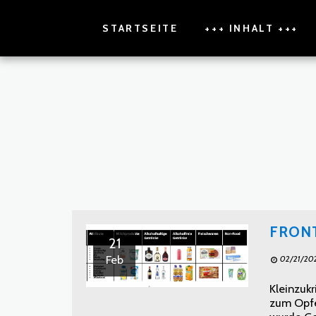
STARTSEITE
+++ INHALT +++
FRONT
21
Feb
02/21/20
Kleinzuk
zum Opfe