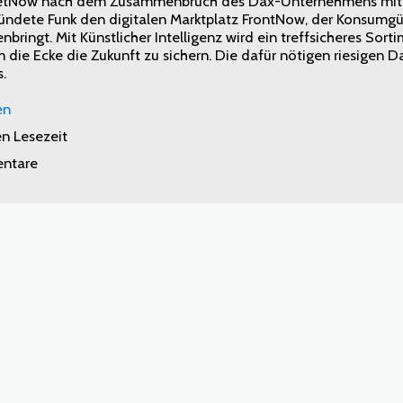
tNow nach dem Zusammenbruch des Dax-Unternehmens mit in 
ründete Funk den digitalen Marktplatz FrontNow, der Konsumgüt
bringt. Mit Künstlicher Intelligenz wird ein treffsicheres So
 die Ecke die Zukunft zu sichern. Die dafür nötigen riesigen 
s.
en
en Lesezeit
ntare