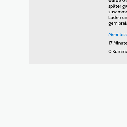
wurde Ge
später g
zusammen
Laden um
gern prei
Mehr les
17 Minut
0 Komme