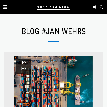
yung and wlde
BLOG #JAN WEHRS
19
Jun