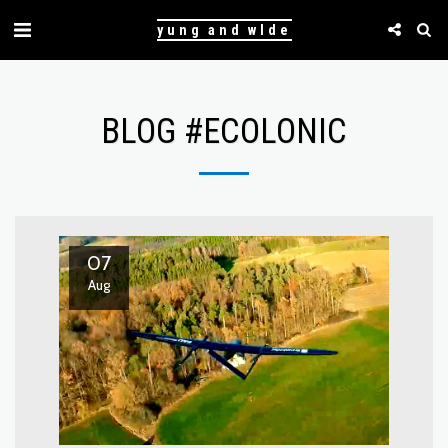
yung and wlde
BLOG #ECOLONIC
07
Aug