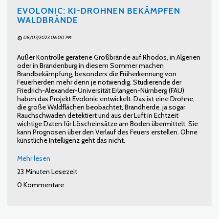
EVOLONIC: KI-DROHNEN BEKÄMPFEN
WALDBRÄNDE
08/07/2023 06:00 PM
Außer Kontrolle geratene Großbrände auf Rhodos, in Algerien
oder in Brandenburg in diesem Sommer machen
Brandbekämpfung, besonders die Früherkennung von
Feuerherden mehr denn je notwendig. Studierende der
Friedrich-Alexander-Universität Erlangen-Nürnberg (FAU)
haben das Projekt Evolonic entwickelt. Das ist eine Drohne,
die große Waldflächen beobachtet, Brandherde, ja sogar
Rauchschwaden detektiert und aus der Luft in Echtzeit
wichtige Daten für Löscheinsätze am Boden übermittelt. Sie
kann Prognosen über den Verlauf des Feuers erstellen. Ohne
künstliche Intelligenz geht das nicht.
Mehr lesen
23 Minuten Lesezeit
0 Kommentare