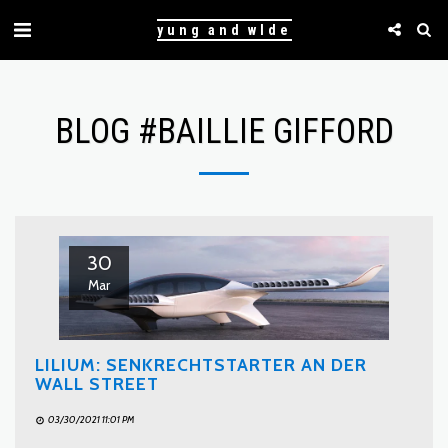
yung and wlde
BLOG #BAIL­LIE GIFFORD
30
Mar
LILIUM: SENKRECHTSTARTER AN DER
WALL STREET
03/30/2021 11:01 PM